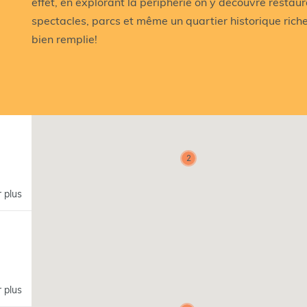
effet, en explorant la périphérie on y découvre restaura
spectacles, parcs et même un quartier historique rich
bien remplie!
2
r plus
r plus