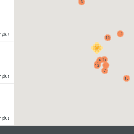
3
14
r plus
15
13
6
8
11
12
7
r plus
10
r plus