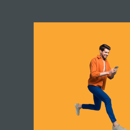
En savoi
13
CENTRE COMMERCIAL
MÉGA CENTRE LEBOURGNEUF
En savoi
14
ÉTABLISSEMENT D'ENSEIGNEMENT
POLYVALENTE DE CHARLESBO
En savoi
15
SITE PATRIMONIAL
ÉGLISE ST-CHARLES-BORROMÉ