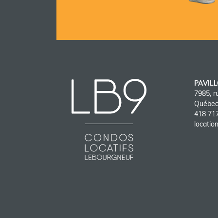
En savoi
PAVIL
7985, r
Québe
418 71
locati