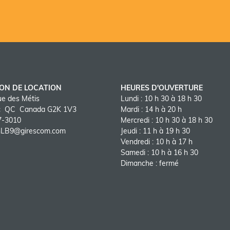
r plus
LON DE LOCATION
HEURES D'OUVERTURE
ue des Métis
Lundi :
10 h 30 à 18 h 30
c QC Canada G2K 1V3
Mardi :
14 h à 20 h
7-3010
Mercredi :
10 h 30 à 18 h 30
onLB9@girescom.com
Jeudi :
11 h à 19 h 30
Vendredi :
10 h à 17 h
Samedi :
10 h à 16 h 30
Dimanche :
fermé