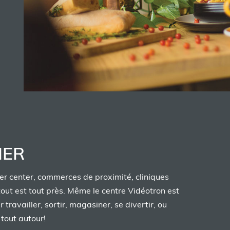
r plus
r plus
IER
r plus
r center, commerces de proximité, cliniques
tout est tout près. Même le centre Vidéotron est
 travailler, sortir, magasiner, se divertir, ou
F
 tout autour!