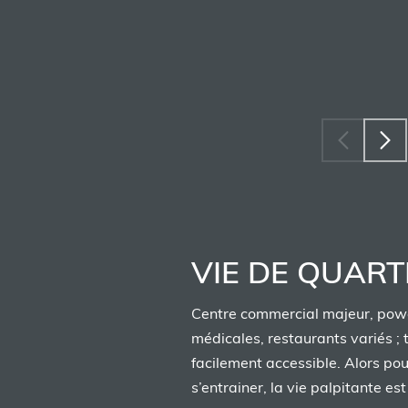
DE QUÉBEC)
En savoi
10
COMPLEXE SPORTIF
CENTRE VIDÉOTRON
Profitez de la vie dans nos condos locatifs
En savoi
11
MAGASIN DE PLEIN-AIR
SAIL
VIE DE QUART
En savoi
Centre commercial majeur, powe
médicales, restaurants variés ; 
12
CENTRE D'ENTRAINEMENT
facilement accessible. Alors pour
ÉNERGIE CARDIO LEBOURGNEU
s’entrainer, la vie palpitante est