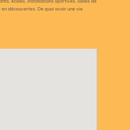
nts, écoles, installations sportives, salles de
e en découvertes. De quoi avoir une vie